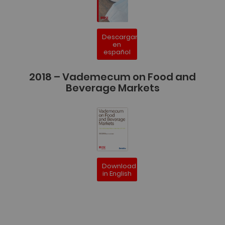
Descargar
en
español
2018 – Vademecum on Food and
Beverage Markets
Download
in English