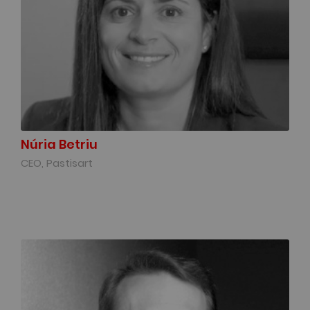
Núria Betriu
CEO, Pastisart