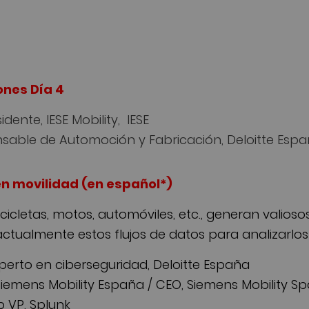
ones Día 4
dente, IESE Mobility, IESE
ponsable de Automoción y Fabricación, Deloitte Esp
en movilidad (en español*)
icicletas, motos, automóviles, etc., generan valio
ctualmente estos flujos de datos para analizarlos
xperto en ciberseguridad, Deloitte España
Siemens Mobility España / CEO, Siemens Mobility Sp
p VP, Splunk