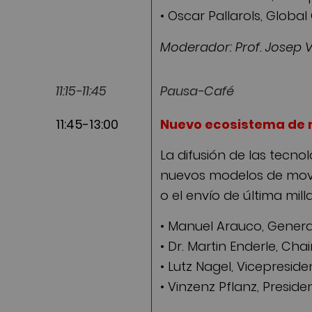
• Oscar Pallarols, Globa
Moderador: Prof. Josep Va
11:15-11:45
Pausa-Café
11:45-13:00
Nuevo ecosistema de m
La difusión de las tecno
nuevos modelos de movil
o el envío de última mil
• Manuel Arauco, General
• Dr. Martin Enderle, Cha
• Lutz Nagel, Vicepreside
• Vinzenz Pflanz, Preside