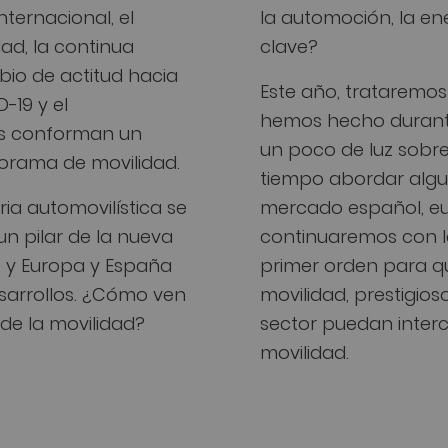
nternacional, el
la automoción, la ene
ad, la continua
clave?
bio de actitud hacia
Este año, trataremos
-19 y el
hemos hecho durante
cas conforman un
un poco de luz sobre
norama de movilidad.
tiempo abordar algu
ria automovilística se
mercado español, eu
n pilar de la nueva
continuaremos con l
a, y Europa y España
primer orden para qu
sarrollos. ¿Cómo ven
movilidad, prestigio
 de la movilidad?
sector puedan interc
movilidad.