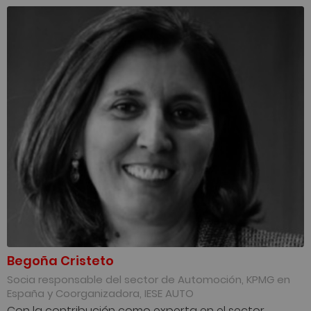
Begoña Cristeto
Socia responsable del sector de Automoción, KPMG en
España y Coorganizadora, IESE AUTO
Con la contribución como experta en el sector