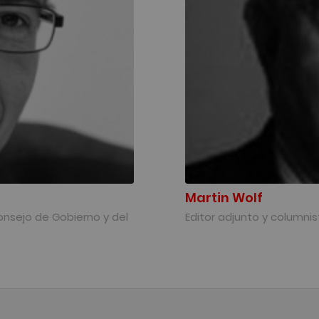
Martin Wolf
nsejo de Gobierno y del
Editor adjunto y columni