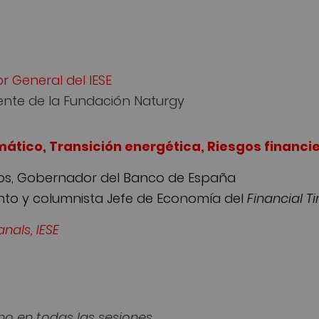
r General del IESE
idente de la Fundación Naturgy
ático, Transición energética, Riesgos financi
os, Gobernador del Banco de España
junto y columnista Jefe de Economía del
Financial T
anals, IESE
no en todas las sesiones.