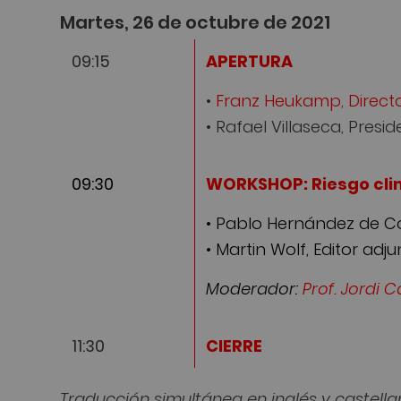
Martes, 26 de octubre de 2021
09:15
APERTURA
•
Franz Heukamp, Directo
• Rafael Villaseca, Pres
09:30
WORKSHOP: Riesgo clim
• Pablo Hernández de C
• Martin Wolf, Editor ad
Moderador:
Prof. Jordi C
11:30
CIERRE
Traducción simultánea en inglés y castella