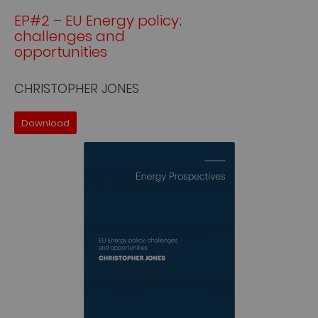
EP#2 – EU Energy policy;
challenges and
opportunities
CHRISTOPHER JONES
Download