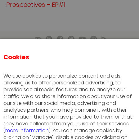
Prospectives – EP#1
Cookies
IESE Business School
University of Navarra
We use cookies to personalize content and ads,
allowing us to offer personalized advertising, to
Sao Paulo
provide social media features and to analyze our
(+55) 11 3177 8200
traffic. We also share information about your use of
our site with our social media, advertising and
Barcelona
analytics partners, who may combine it with other
information that you have provided to them or that
(+34) 93 253 42 00
they have collected from your use of their services
(
more information
). You can manage cookies by
Madrid
clicking on "Manage", disable cookies by clicking on