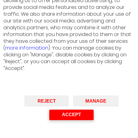
allowing us to offer personalized advertising, to
provide social media features and to analyze our
traffic. We also share information about your use of
our site with our social media, advertising and
analytics partners, who may combine it with other
information that you have provided to them or that
they have collected from your use of their services
(
more information
). You can manage cookies by
Sergio Martínez
clicking on "Manage", disable cookies by clicking on
Director ejecutivo, Hispano-Suiza
"Reject", or you can accept all cookies by clicking
“Accept”.
Ponente
REJECT
MANAGE
ACCEPT