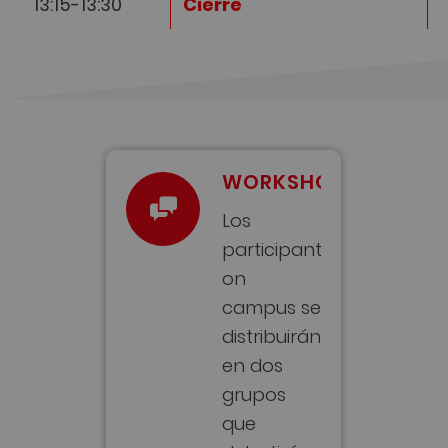
13:15-13:30
Cierre
WORKSHOPS
Los
participantes
on
campus se
distribuirán
en dos
grupos
que