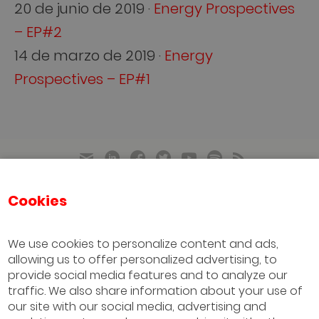
20 de junio de 2019 ·
Energy Prospectives
– EP#2
14 de marzo de 2019 ·
Energy
Prospectives – EP#1
Cookies
IESE Business School
University of Navarra
We use cookies to personalize content and ads,
allowing us to offer personalized advertising, to
Sao Paulo
provide social media features and to analyze our
(+55) 11 3177 8200
traffic. We also share information about your use of
our site with our social media, advertising and