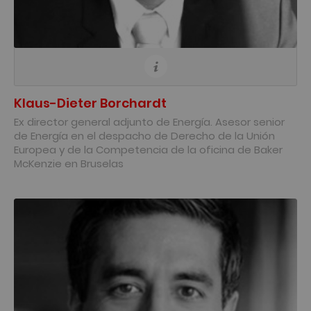
Klaus-Dieter Borchardt
Ex director general adjunto de Energía. Asesor senior
de Energía en el despacho de Derecho de la Unión
Europea y de la Competencia de la oficina de Baker
McKenzie en Bruselas