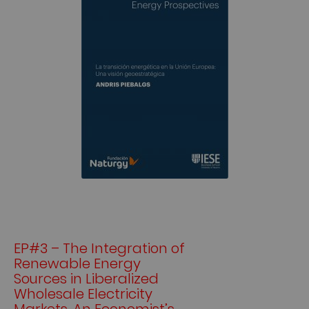
EP#3 – The Integration of
Renewable Energy
Sources in Liberalized
Wholesale Electricity
Markets. An Economist’s