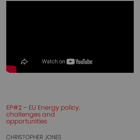
EP#2 – EU Energy policy;
challenges and
opportunities
CHRISTOPHER JONES