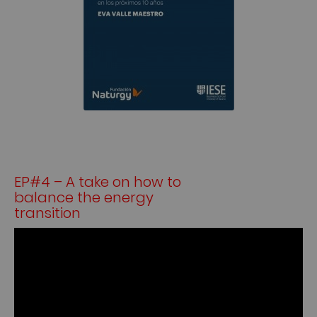
EP#4 – A take on how to
balance the energy
transition