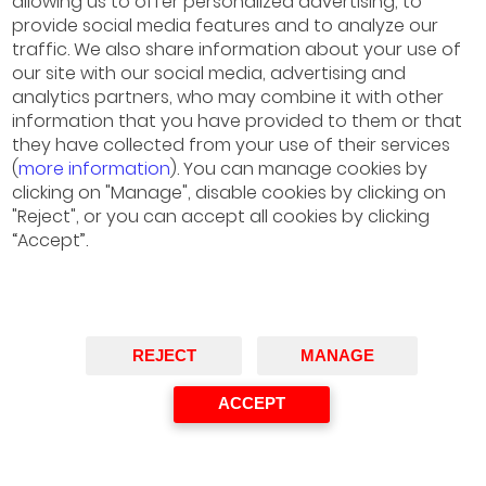
allowing us to offer personalized advertising, to
Barcelona-TMIC-Metabolomic Innovation Center,
provide social media features and to analyze our
Canada-Spain
traffic. We also share information about your use of
Ponente
our site with our social media, advertising and
analytics partners, who may combine it with other
information that you have provided to them or that
they have collected from your use of their services
(
more information
). You can manage cookies by
clicking on "Manage", disable cookies by clicking on
"Reject", or you can accept all cookies by clicking
“Accept”.
REJECT
MANAGE
ACCEPT