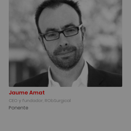
Jaume Amat
CEO y fundador, RObSurgical
Ponente