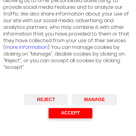
allowing us to offer personalized advertising, to
Socio Grupo Servicios Financieros, EY
provide social media features and to analyze our
Ponente
traffic. We also share information about your use of
our site with our social media, advertising and
analytics partners, who may combine it with other
information that you have provided to them or that
they have collected from your use of their services
(
more information
). You can manage cookies by
clicking on "Manage", disable cookies by clicking on
"Reject", or you can accept all cookies by clicking
“Accept”.
REJECT
MANAGE
ACCEPT