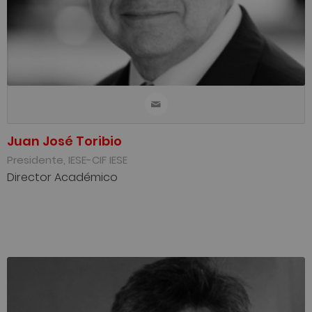
Juan José Toribio
Presidente, IESE-CIF IESE
Director Académico