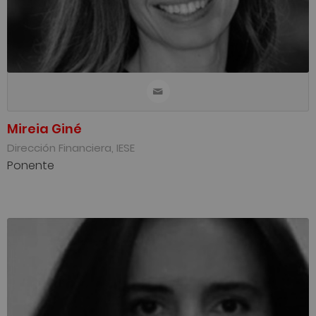
Mireia Giné
Dirección Financiera, IESE
Ponente