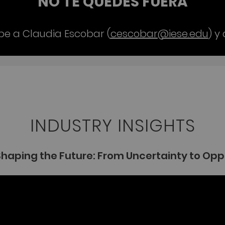
NO TE QUEDES FUERA
ribe a Claudia Escobar (
cescobar@iese.edu
) y
INDUSTRY INSIGHTS
Shaping the Future: From Uncertainty to Opp