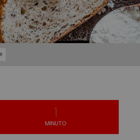
R
1
MINUTO