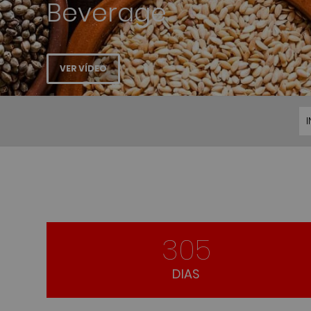
I
305
DIAS