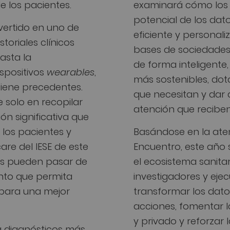
de los pacientes.
examinará cómo los s
potencial de los dat
vertido en uno de
eficiente y personali
toriales clínicos
bases de sociedades
asta la
de forma inteligente
spositivos
wearables
,
más sostenibles, dot
tiene precedentes.
que necesitan y dar 
 solo en recopilar
atención que reciben
ón significativa que
los pacientes y
Basándose en la aten
are del IESE de este
Encuentro, este año
os pueden pasar de
el ecosistema sanita
nto que permita
investigadores y eje
para una mejor
transformar los dat
acciones, fomentar l
y privado y reforzar l
a diagnósticos más