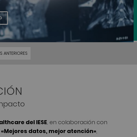
S ANTERIORES
CIÓN
 impacto
althcare del IESE
, en colaboración con
a
«Mejores datos, mejor atención»
,