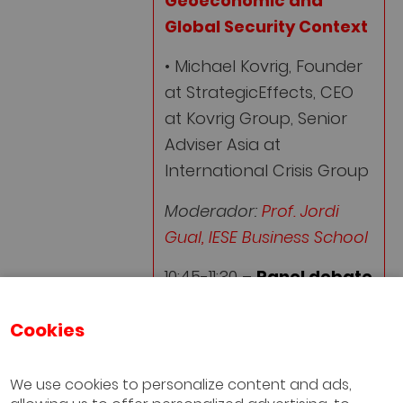
Geoeconomic and
Global Security Context
• Michael Kovrig, Founder
at StrategicEffects, CEO
at Kovrig Group, Senior
Adviser Asia at
International Crisis Group
Moderador:
Prof. Jordi
Gual, IESE Business School
10:45-11:30 –
Panel debate
• Alejandra Kindelán,
Cookies
Presidenta, Asociación
Española de Banca (AEB)
We use cookies to personalize content and ads,
• Amparo Moraleda,