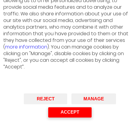
allowing us to offer personalized advertising, to
Consejero Independiente,
provide social media features and to analyze our
traffic. We also share information about your use of
Airbus SE, AP Moller-
our site with our social media, advertising and
Maersk y Vodafone
analytics partners, who may combine it with other
Group
information that you have provided to them or that
they have collected from your use of their services
• Belén Romana,
(
more information
). You can manage cookies by
Consejera, Santander,
clicking on "Manage", disable cookies by clicking on
Inditex y Werfen
"Reject", or you can accept all cookies by clicking
“Accept”.
Moderador: Prof. Jordi
Gual, IESE Business School
11:30-11:55
Pausa-Café
REJECT
MANAGE
ACCEPT
12:00-12:30
La Implantación de la IA
Generativa en el Sector
Bancario