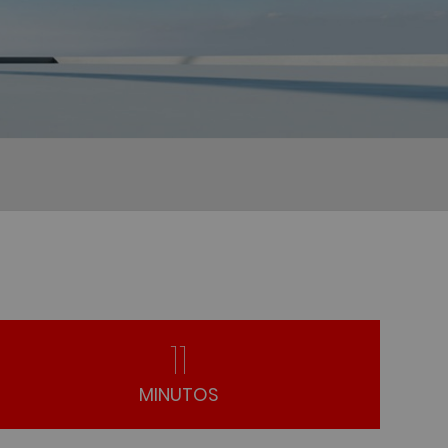
ospace Day
11
MINUTOS