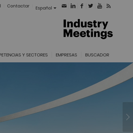
l
Contactar
Español
ETENCIAS Y SECTORES
EMPRESAS
BUSCADOR
hnological
ereignty in the
 aerospace era
Posterior
clusiones 2 IESE