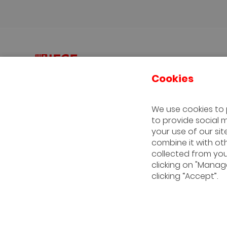
Cookies
MASTERS
EXECUTIVE EDUCATION
PHD
Master in Management
Global CEO
¿Por q
We use cookies to 
Full Time MBA
Global CEO Africa
Admis
Executive MBA
AMP
Testi
to provide social 
Global Executive MBA
PMD
Salid
your use of our si
DLP
Vivir 
combine it with ot
PADE
collected from your
PDG
clicking on "Manage
PDD
Programas custom
clicking “Accept”.
Industry Specific
Encuentros sectoriales