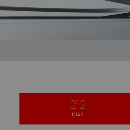
212
DIAS