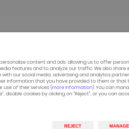
FACULTY & RESEARCH
ALUMNI
ué el IESE?
Investigación en el IESE
Noticias y Calendario
personalize content and ads, allowing us to offer persona
iones
Claustro
Formación
monios
Departamentos
Networking
media features and to analyze our traffic. We also share
as profesionales
Centros de investigación
Trayectoria
te with our social media, advertising and analytics partn
en Barcelona
Cátedras
Servicios
her information that you have provided to them or that
El método del caso
Qué es la Agrupación
 use of their services (
more information
). You can man
Master en Ciencias de la
Mi perfil
", disable cookies by clicking on "Reject", or you can acc
Dirección
Biblioteca
IESE Insight >
IESE Publishing >
REJECT
MANAGE